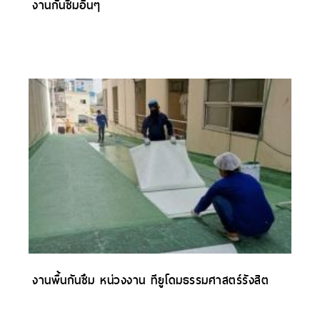
งานกันซึมอื่นๆ
งานพื้นกันซึม หน่วงงาน ทียูโดมธรรมศาสตร์รังสิต