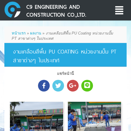
C9 ENGINEERING AND
Toggle
CONSTRUCTION CO.,LTD.
navigati
หน้าแรก
»
ผลงาน
»
งานเคลือบสีพื้น PU Coating หน่วยงานปั๊ม
PT สาขาต่างๆ ในประเทศ
งานเคลือบสีพื้น PU COATING หน่วยงานปั๊ม PT
สาขาต่างๆ ในประเทศ
แชร์หน้านี้