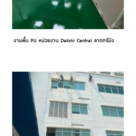
งานพื้น PU หน่วยงาน Daiichi Central ลาดกรับัง